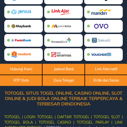
Hubungi Kami
Jadwal Bank
Link Alternatif
RTP Slots
Zona Totogel
Kritik dan Saran
TOTOGEL SITUS TOGEL ONLINE, CASINO ONLINE, SLOT
ONLINE & JUDI BOLA ONLINE TERBAIK TERPERCAYA &
TERBESAR DIINDONESIA
TOTOGEL |
LOGIN TOTOGEL |
DAFTAR TOTOGEL |
TOTOGEL SLOT |
TOTOGEL BOLA |
TOTOGEL CASINO |
TOTOGEL PARLAY |
LINK