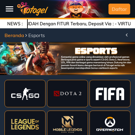
SELAMAT DATANG
Daftar
AKIN MUDAH Dengan FITUR Terbaru, Deposit Via : - VIRTUAL ACCOUN
NEWS :
Beranda
Beranda
Esports
Daftar
Togel
Live
Casino
Slot
Games
Arcade
Deposit
History