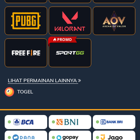
Referral
Promosi
Hubungi
Kami
Download
LIHAT PERMAINAN LAINNYA
026 ©
TOGEL
OTOGEL
l right
eserved