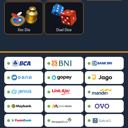
Xoc Dia
Duel Dice